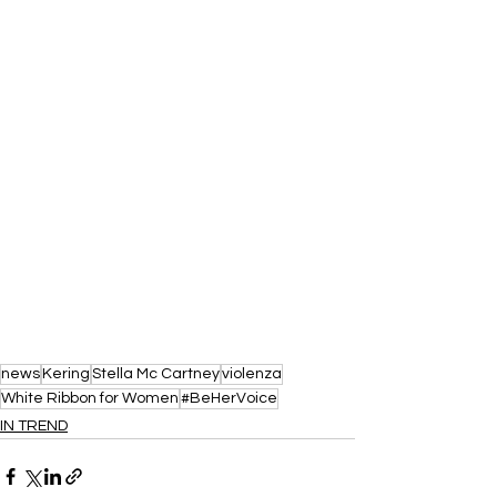
news
Kering
Stella Mc Cartney
violenza
White Ribbon for Women
#BeHerVoice
IN TREND