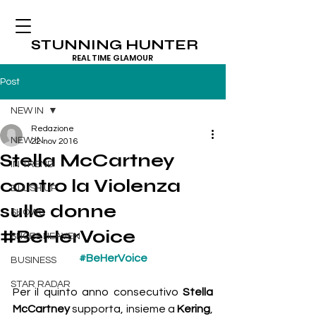
STUNNING HUNTER
REAL TIME GLAMOUR
Post
NEW IN
Redazione
NEW IN
22 nov 2016
Stella McCartney
IN TREND
contro la Violenza
BLUSH UP
sulle donne
SHOWS
#BeHerVoice
SHOES HEAVEN
#BeHerVoice
BUSINESS
STAR RADAR
Per il quinto anno consecutivo 
Stella 
McCartney
 supporta, insieme a 
Kering
, 