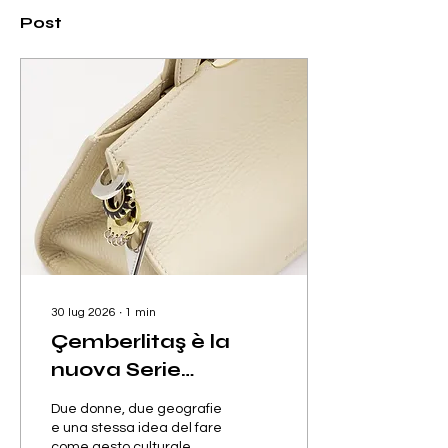
Post
30 lug 2026
∙
1
min
Çemberlitaş è la
nuova Serie
d’Autore nata
Due donne, due geografie
dall’incontro tra
e una stessa idea del fare
come gesto culturale,