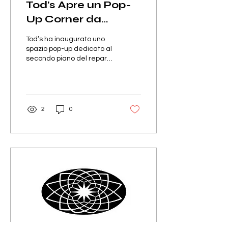
Tod's Apre un Pop-
Up Corner da
Harrods
Tod’s ha inaugurato uno
spazio pop-up dedicato al
secondo piano del reparto
Menswear di Harrods a
Knightsbridge, offrendo ai
visitatori l’opportunità di
scoprire l’iconica sneaker
Red Dot.
2
0