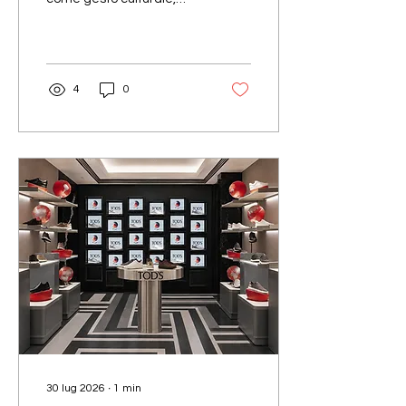
Jaagravii e
memoria e trasmissione.
Benedetta
Bruzziches
4
0
30 lug 2026
∙
1
min