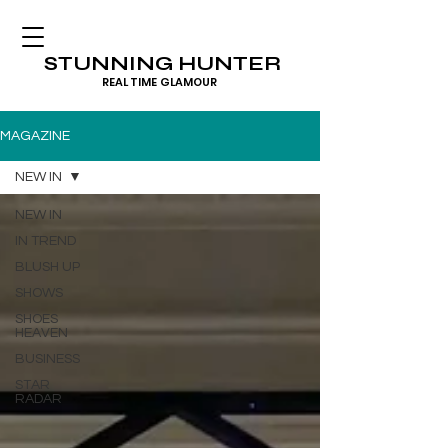
STUNNING HUNTER
REAL TIME GLAMOUR
MAGAZINE
NEW IN
NEW IN
IN TREND
BLUSH UP
SHOWS
SHOES
HEAVEN
BUSINESS
STAR
RADAR