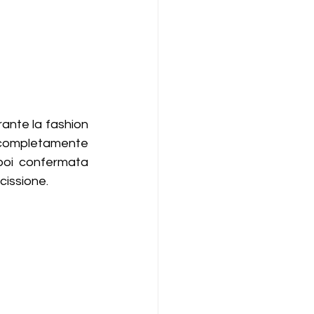
rante la fashion 
 completamente 
poi confermata 
cissione. 