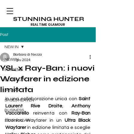
STUNNING HUNTER
REAL TIME GLAMOUR
Post
NEW IN
Barbara di Nezza
NEW IN
1 giu 2024
YSL x Ray-Ban: i nuovi
IN TREND
Wayfarer in edizione
BLUSH UP
limitata
SHOWS
In una collaborazione unica con 
Saint 
SHOES HEAVEN
Laurent Rive Droite
, 
Anthony 
BUSINESS
Vaccarello
 reinventa con 
Ray-Ban
l'iconico Wayfarer in un 
Ultra Black 
STAR RADAR
Wayfarer
 in edizione limitata e sceglie 