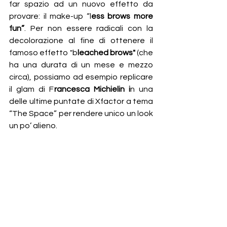
far spazio ad un nuovo effetto da 
provare: il make-up “l
ess brows more 
fun”
. Per non essere radicali con la 
decolorazione al fine di ottenere il 
famoso effetto "
b
leached brows"
 (c
he 
ha una durata di un mese e mezzo 
circa), possiamo ad esempio replicare 
il glam di F
rancesca Michielin i
n una 
delle ultime puntate di Xfactor a tema 
“The Space” per rendere unico un look 
un po’ alieno.