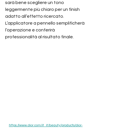
sarà bene scegliere un tono 
leggermente più chiaro per un finish 
adatto all’effetto ricercato. 
L’applicatore a pennello semplificherà 
l’operazione e conferirà 
professionalità al risultato finale.
https://www.dior.com/it_it/beauty/products/dior-