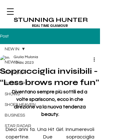
STUNNING HUNTER
REAL TIME GLAMOUR
Post
NEW IN
Giulia Mulonia
NEW IN
13 dic 2023
Sopracciglia invisibili -
IN TREND
“Less brows more fun”
BLUSH UP
Diventano sempre più sottili ed a 
SHOWS
volte spariscono, ecco in che 
SHOES HEAVEN
direzione va la nuova tendenza 
beauty.
BUSINESS
STAR RADAR
Dieci anni fa. Una Hit Girl. Innumerevoli 
copertine. Due sopracciglia 