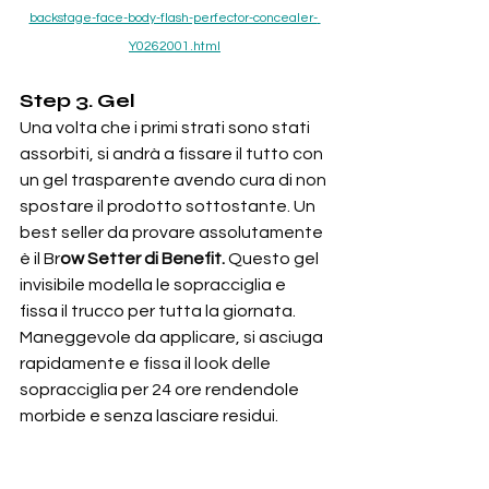
backstage-face-body-flash-perfector-concealer-
Y0262001.html
Step 3. Gel
Una volta che i primi strati sono stati 
assorbiti, si andrà a fissare il tutto con 
un gel trasparente avendo cura di non 
spostare il prodotto sottostante. Un 
best seller da provare assolutamente 
è il Br
ow Setter di Benefit. 
Questo gel 
invisibile modella le sopracciglia e 
fissa il trucco per tutta la giornata. 
Maneggevole da applicare, si asciuga 
rapidamente e fissa il look delle 
sopracciglia per 24 ore rendendole 
morbide e senza lasciare residui.