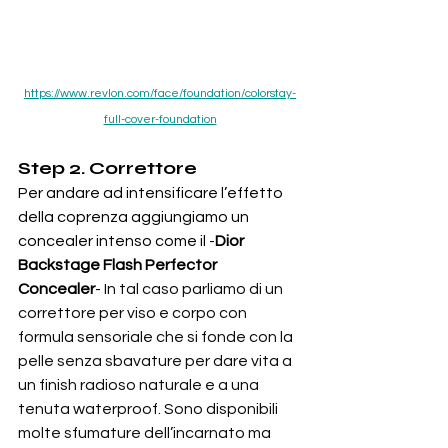
https://www.revlon.com/face/foundation/colorstay-
full-cover-foundation
Step 2. Correttore
Per andare ad intensificare l’effetto 
della coprenza aggiungiamo un 
concealer intenso come il -
Dior 
Backstage Flash Perfector 
Concealer
- 
In tal caso parliamo di un 
correttore per viso e corpo con 
formula sensoriale che si fonde con la 
pelle senza sbavature per dare vita a 
un finish radioso naturale e a una 
tenuta waterproof. Sono disponibili 
molte sfumature dell’incarnato ma 