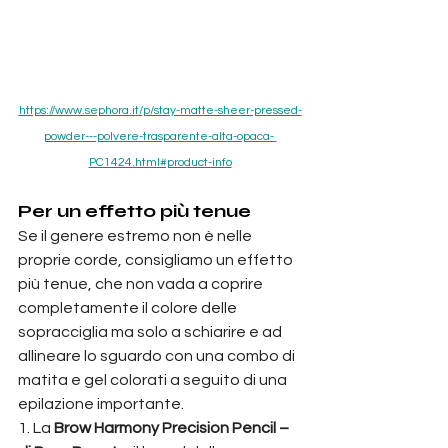
https://www.sephora.it/p/stay-matte-sheer-pressed-
powder---polvere-trasparente-alta-opaca-
PC1424.html#product-info
Per un effetto più tenue
Se il genere estremo non è nelle 
proprie corde, consigliamo un effetto 
più tenue, che non vada a coprire 
completamente il colore delle 
sopracciglia ma solo a schiarire e ad 
allineare lo sguardo con una combo di 
matita e gel colorati a seguito di una 
epilazione importante.
1. La 
Brow Harmony Precision Pencil – 