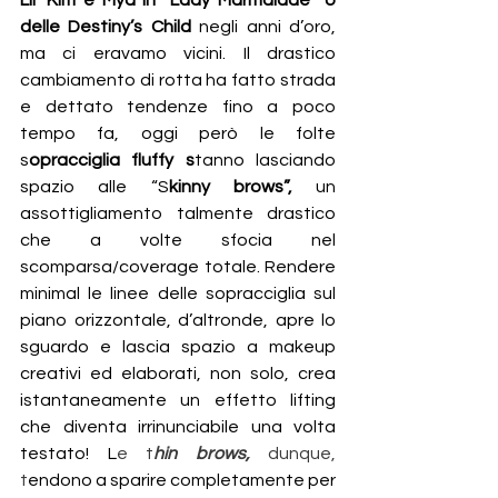
Lil’ Kim e Mya in “Lady Marmalade” o 
delle Destiny’s Child 
negli anni d’oro, 
ma ci eravamo vicini. Il drastico 
cambiamento di rotta ha fatto strada 
e dettato tendenze fino a poco 
tempo fa, oggi però le folte 
s
opracciglia fluffy s
tanno lasciando 
spazio alle “S
kinny brows”,
 un 
assottigliamento talmente drastico 
che a volte sfocia nel 
scomparsa/coverage totale. Rendere 
minimal le linee delle sopracciglia sul 
piano orizzontale, d’altronde, apre lo 
sguardo e lascia spazio a makeup 
creativi ed elaborati, non solo, crea 
istantaneamente un effetto lifting 
che diventa irrinunciabile una volta 
testato! L
e t
hin brows,
 dunque, 
t
endono a sparire completamente per 