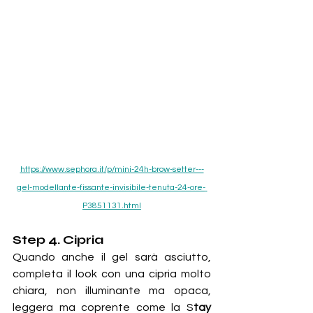
https://www.sephora.it/p/mini-24h-brow-setter---
gel-modellante-fissante-invisibile-tenuta-24-ore-
P3851131.html
Step 4. Cipria
Quando anche il gel sarà asciutto, 
completa il look con una cipria molto 
chiara, non illuminante ma opaca, 
leggera ma coprente come la S
tay 