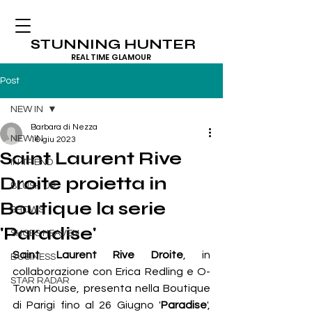
STUNNING HUNTER
REAL TIME GLAMOUR
Post
NEW IN
Barbara di Nezza
NEW IN
16 giu 2023
Saint Laurent Rive
IN TREND
Droite proietta in
BLUSH UP
Boutique la serie
SHOWS
'Paradise'
SHOES HEAVEN
Saint Laurent Rive Droite
, in 
BUSINESS
collaborazione con Erica Redling e O-
STAR RADAR
Town House, presenta nella Boutique 
di Parigi fino al 26 Giugno '
Paradise
', 