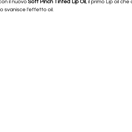
con il nuovo 
Soft Pinch Tinted Lip Oil
, il primo Lip oil che
svanisce l'effetto oil.