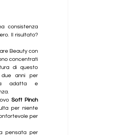
a consistenza 
. Il risultato? 
Rare Beauty con 
ono concentrati 
atura di questo 
 due anni per 
la adatta e 
nza.
uovo
 Soft Pinch 
ulta per niente 
onfortevole per 
a pensata per 