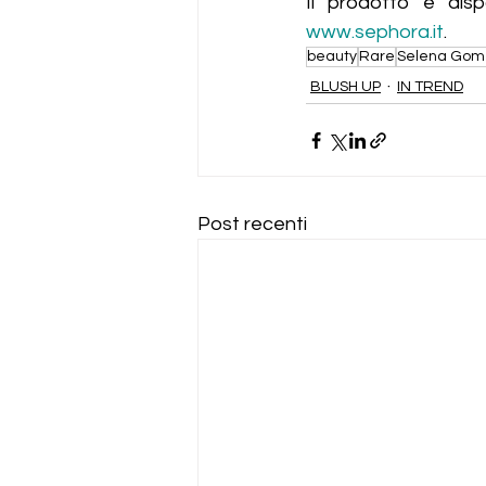
Il prodotto è dispo
www.sephora.it
.
beauty
Rare
Selena Gom
BLUSH UP
IN TREND
Post recenti