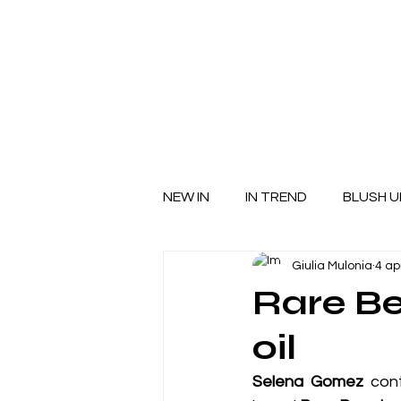
NEW IN
IN TREND
BLUSH U
Giulia Mulonia
4 ap
Rare Be
oil
Selena Gomez
 con