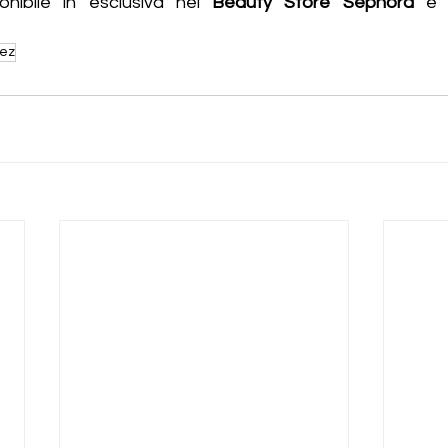
nibile in esclusiva nei
 Beauty Store Sephora
ez