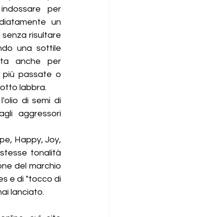
indossare per 
diatamente un 
 senza risultare 
do una sottile 
esta anche per 
 più passate o 
otto labbra.
'olio di semi di 
gli aggressori 
pe, Happy, Joy, 
tesse tonalità 
one del marchio 
s e di "tocco di 
ai lanciato.