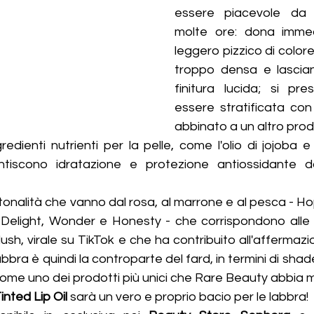
essere piacevole da 
molte ore: dona imme
leggero pizzico di colore
troppo densa e lascian
finitura lucida; si pr
essere stratificata con
abbinato a un altro prod
redienti nutrienti per la pelle, come l'olio di jojoba e l
ntiscono idratazione e protezione antiossidante da
o tonalità che vanno dal rosa, al marrone e al pesca - Ho
, Delight, Wonder e Honesty - che corrispondono alle s
ush, virale su TikTok e che ha contribuito all'affermazi
abbra è quindi la controparte del fard, in termini di shade
ome uno dei prodotti più unici che Rare Beauty abbia m
inted Lip Oil 
sarà un vero e proprio bacio per le labbra!