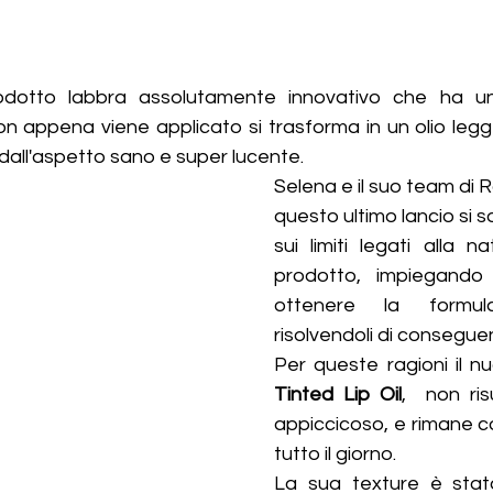
rodotto labbra assolutamente innovativo che ha un
n appena viene applicato si trasforma in un olio leggero
 dall'aspetto sano e super lucente.
Selena e il suo team di 
questo ultimo lancio si s
sui limiti legati alla n
prodotto, impiegando
ottenere la formu
risolvendoli di consegue
Per queste ragioni il n
Tinted Lip Oil
,  non ris
appiccicoso, e rimane c
tutto il giorno.
La sua texture è stat