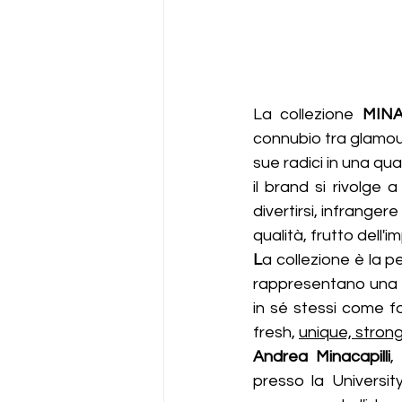
La collezione 
MINA
connubio tra glamour
sue radici in una qu
il brand si rivolge
divertirsi, infrange
qualità, frutto dell
L
a collezione è la p
rappresentano una es
in sé stessi come fos
fresh, 
unique, strong
Andrea Minacapilli
,
presso la Universit