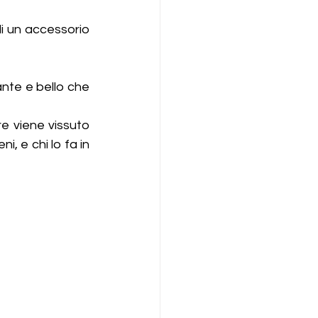
i un accessorio 
nte e bello che 
 viene vissuto 
 e chi lo fa in 