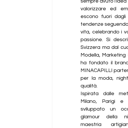
sempre avuto l'idea 
valorizzare ed em
escono fuori dagli
tendenze seguendo l
vita, celebrando i va
passione. Si desc
Svizzera ma dal cuo
Modella, Marketing 
ha fondato il brand
MINACAPILLI parten
per la moda, nightl
qualità.
Ispirata dalle me
Milano, Parigi e
sviluppato un occ
glamour della nigh
maestria artigi