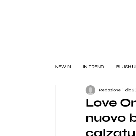
NEW IN
IN TREND
BLUSH U
Redazione
1 dic 2
Love On
nuovo b
calzatu