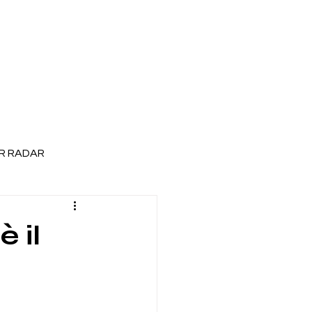
R RADAR
 il