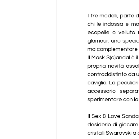
I tre modelli, parte 
chi le indossa e mo
ecopelle o velluto 
glamour: uno specia
ma complementare co
Il Mask S(c)andal è i
propria novità asso
contraddistinto da un
caviglia. La peculiar
accessorio separ
sperimentare con la 
Il Sex & Love Sandal
desiderio di giocare 
cristalli Swarovski a 