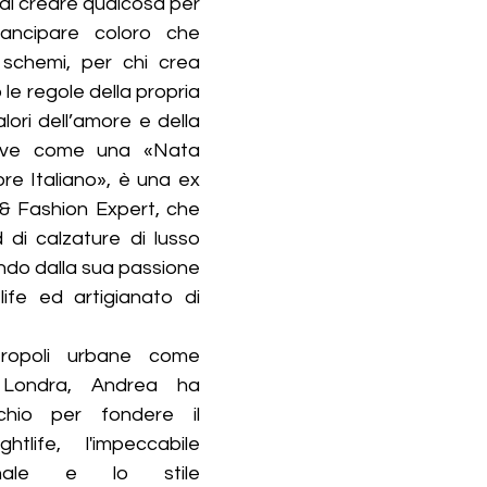
di creare qualcosa per 
ancipare coloro che 
 schemi, per chi crea 
e regole della propria 
lori dell’amore e della 
rive come una «Nata 
re Italiano», è una ex 
& Fashion Expert, che 
 di calzature di lusso 
do dalla sua passione 
ife ed artigianato di 
tropoli urbane come 
 Londra, Andrea ha 
hio per fondere il 
tlife, l'impeccabile 
anale e lo stile 