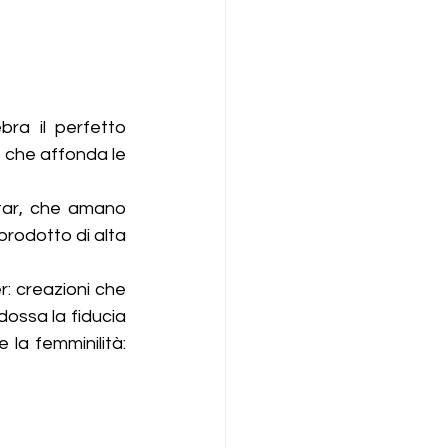
ra il perfetto 
 che affonda le 
tar, che amano 
rodotto di alta 
: creazioni che 
ossa la fiducia 
 la femminilità: 