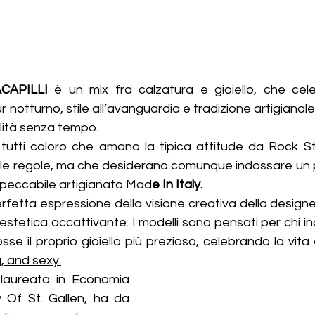
CAPILLI 
è un mix fra calzatura e gioiello, che celeb
 notturno, stile all’avanguardia e tradizione artigianale
alità senza tempo.
 a tutti coloro che amano la tipica attitude da Rock S
re le regole, ma che desiderano comunque indossare un p
'impeccabile artigianato Mad
e In Italy.
erfetta espressione della visione creativa della designer
tetica accattivante. I modelli sono pensati per chi ind
se il proprio gioiello più prezioso, celebrando la vita e
, and sexy.
 laureata in Economia 
y Of St. Gallen, ha da 