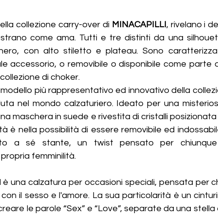
della collezione carry-over di 
MINACAPILLI
, rivelano i de
strano come ama. Tutti e tre distinti da una silhouett
nero, con alto stiletto e plateau. Sono caratterizza
le accessorio, o removibile o disponibile come parte d
llezione di choker.
l modello più rappresentativo ed innovativo della collez
luta nel mondo calzaturiero. Ideato per una misteriosa
a maschera in suede e rivestita di cristalli posizionata a
ità è nella possibilità di essere removibile ed indossabi
ato a sé stante, un twist pensato per chiunque
propria femminilità.
 è una calzatura per occasioni speciali, pensata per chi
con il sesso e l'amore. La sua particolarità è un cintur
creare le parole “Sex” e “Love”, separate da una stella con 