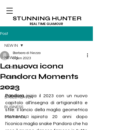
STUNNING HUNTER
REAL TIME GLAMOUR
Post
NEW IN
Barbara di Nezza
NEW IN
6 gen 2023
La nuova icona
IN TREND
Pandora Moments
BLUSH UP
2023
SHOWS
Pandora
 inizia il 2023 con un nuovo 
SHOES HEAVEN
capitolo all’insegna di artigianalità e 
BUSINESS
stile: il lancio della maglia geometrica 
Moments, ispirata 20 anni dopo 
STAR RADAR
l'iconica maglia snake Pandora che ha 