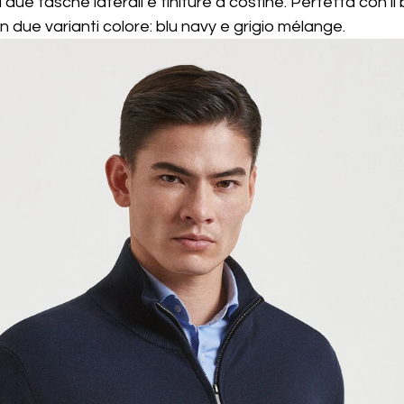
a due tasche laterali e finiture a costine. Perfetta con il b
in due varianti colore: blu navy e grigio mélange.