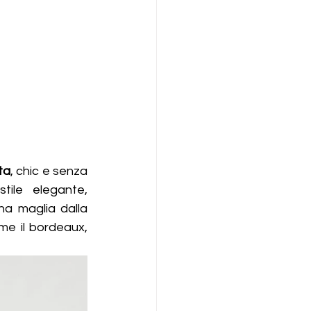
ta
, chic e senza 
ile elegante, 
a maglia dalla 
me il bordeaux, 