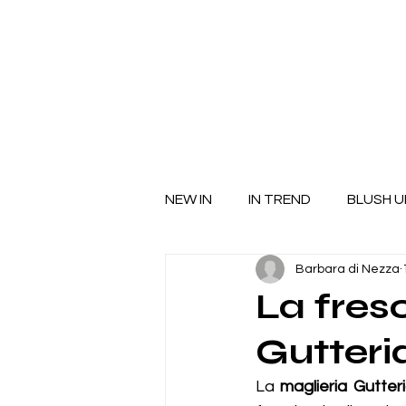
NEW IN
IN TREND
BLUSH U
Barbara di Nezza
La fres
Gutteri
La 
maglieria Gutter