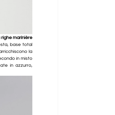
 righe marinière
sta, base total 
rricchiscono la 
econdo in misto 
te in azzurro, 