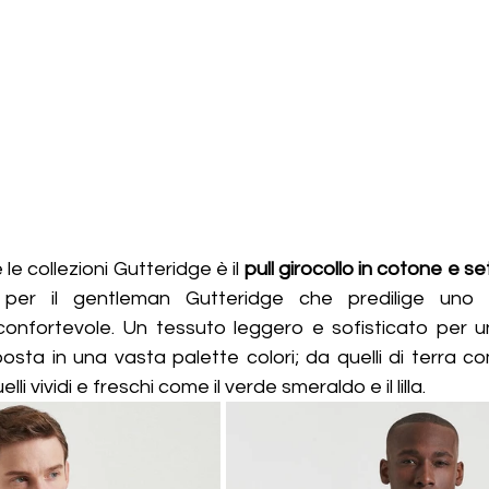
le collezioni Gutteridge è il 
pull girocollo in cotone e se
er il gentleman Gutteridge che predilige uno st
nfortevole. Un tessuto leggero e sofisticato per un
posta in una vasta palette colori; da quelli di terra co
i vividi e freschi come il verde smeraldo e il lilla.