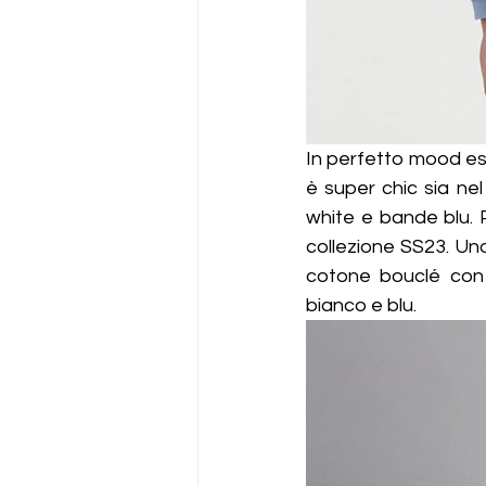
In perfetto mood est
è super chic sia nel
white e bande blu. P
collezione SS23. Uno
cotone bouclé con c
bianco e blu.