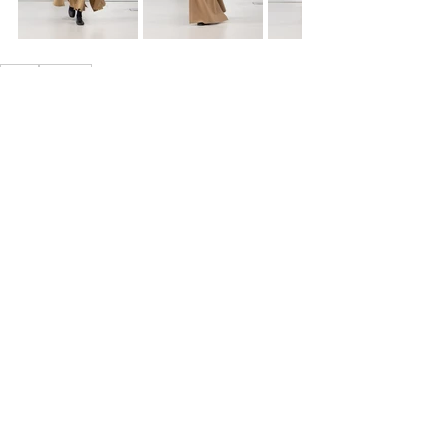
FW24
Ruohan
IN TREND
SHOWS
Mostra tutti
Post recenti