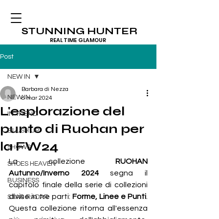
STUNNING HUNTER
REAL TIME GLAMOUR
Post
NEW IN
Barbara di Nezza
NEW IN
8 mar 2024
L'esplorazione del
IN TREND
punto di Ruohan per
BLUSH UP
la FW24
SHOWS
La collezione 
RUOHAN 
SHOES HEAVEN
Autunno/Inverno 2024
 segna il 
BUSINESS
capitolo finale della serie di collezioni 
divise in tre parti: 
Forme, Linee e Punti
. 
STAR RADAR
Questa collezione ritorna all'essenza 