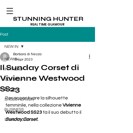
STUNNING HUNTER
REAL TIME GLAMOUR
Post
NEW IN
Barbara di Nezza
NEW IN
19 apr 2023
Il Sunday Corset di
IN TREND
Vivienne Westwood
BLUSH UP
SS23
SHOWS
Per accentuare la silhouette 
SHOES HEAVEN
femminile, nella collezione 
Vivienne 
BUSINESS
Westwood SS23
 fa il suo debutto il 
Sunday Corset.
STAR RADAR