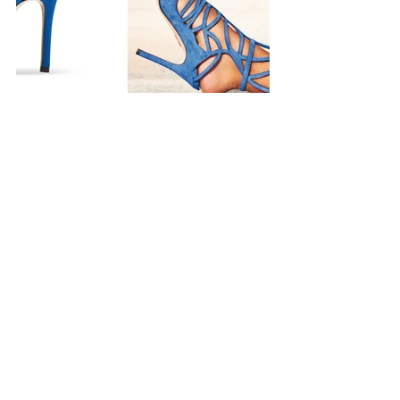
fashion
shoes
high heels
A BY ANABELLE
Anabelle Tsitsin
IN TREND