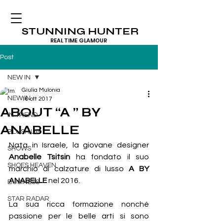
STUNNING HUNTER
REAL TIME GLAMOUR
Post
NEW IN
Giulia Mulonia
NEW IN
16 ott 2017
ABOUT “A ” BY
IN TREND
ANABELLE
BLUSH UP
Nata in Israele, la giovane designer 
SHOWS
Anabelle Tsitsin
 ha fondato il suo 
SHOES HEAVEN
marchio di calzature di lusso 
A BY 
ANABELLE
 nel 2016.
BUSINESS
STAR RADAR
La sua ricca formazione nonché 
passione per le belle arti si sono 