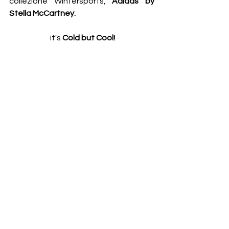
collezione Wintersports, 
Adidas by 
Stella McCartney.
 it's
 Cold but Cool!