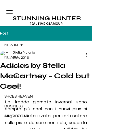
STUNNING HUNTER
REAL TIME GLAMOUR
Post
NEW IN
Giulia Mulonia
NEW IN
5 dic 2016
Adidas by Stella
IN TREND
McCartney - Cold but
BLUSH UP
Cool!
SHOWS
SHOES HEAVEN
Le fredde giornate invernali sono 
BUSINESS
sempre più cool con i nuovi piumini 
argento metallizzato, per farti notare 
STAR RADAR
sulle piste da sci e non solo, scopri la 