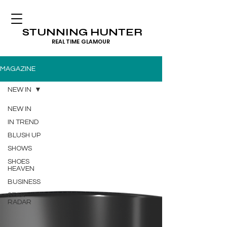
STUNNING HUNTER
REAL TIME GLAMOUR
MAGAZINE
NEW IN
NEW IN
IN TREND
BLUSH UP
SHOWS
SHOES
HEAVEN
BUSINESS
STAR
RADAR