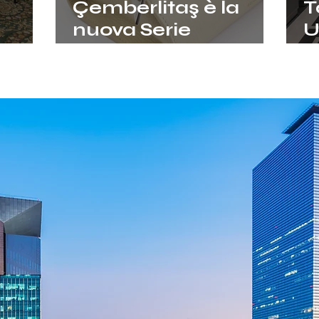
Çemberlitaş è la
T
nuova Serie
U
itiva
d’Autore nata
H
ti i
dall’incontro tra
Jaagravii e
Benedetta
Bruzziches