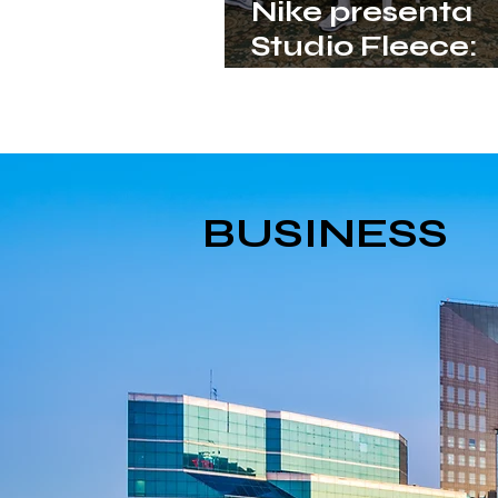
Nike presenta
Studio Fleece:
l'uniforme defin
per l'atleta di tut
giorni
BUSINESS