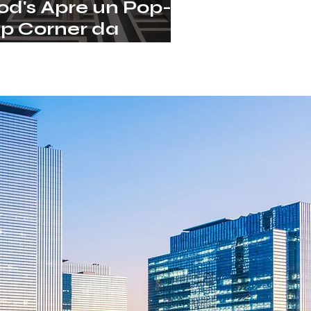
od's Apre un Pop-
p Corner da
arrods