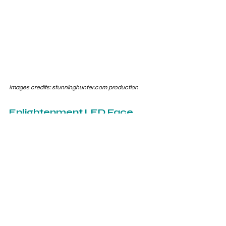
Images credits: stunning
hunter.com
 production
Enlightenment LED Face 
Mask
La maschera Enlightenment di 
Cocoon
è approvata dalla FDA. Inizialmente 
eravamo perplessi, non ne avevevamo 
mai sentito parlare, ma abbiamo 
approfondire! 
La luce rossa della terapia LED migliora 
notevolmente la produzione di 
collagene del volto, ammorbidendo le 