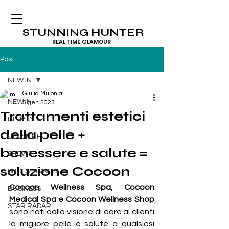
STUNNING HUNTER
REAL TIME GLAMOUR
Post
NEW IN
Giulia Mulonia
NEW IN
5 gen 2023
Trattamenti estetici
IN TREND
della pelle +
BLUSH UP
benessere e salute =
SHOWS
soluzione Cocoon
SHOES HEAVEN
Cocoon Wellness Spa, Cocoon 
BUSINESS
Medical Spa e Cocoon Wellness Shop
STAR RADAR
sono nati dalla visione di dare ai clienti 
la migliore pelle e salute a qualsiasi 