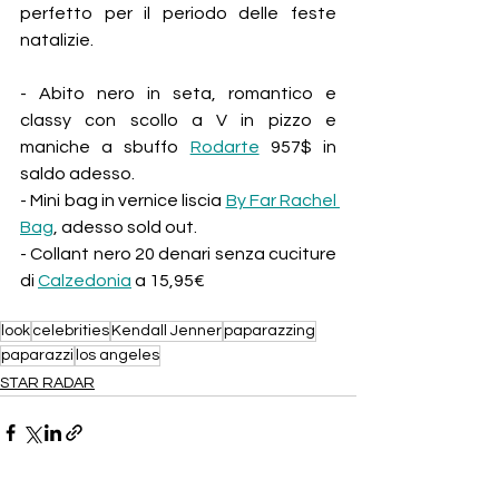
perfetto per il periodo delle feste 
natalizie.
- Abito nero in seta, romantico e 
classy con scollo a V in pizzo e 
maniche a sbuffo 
Rodarte
 957$ in 
saldo adesso.
- Mini bag in vernice liscia 
By Far Rachel 
Bag
, adesso sold out.
- Collant nero 20 denari senza cuciture 
di 
Calzedonia
 a 15,95€
look
celebrities
Kendall Jenner
paparazzing
paparazzi
los angeles
STAR RADAR