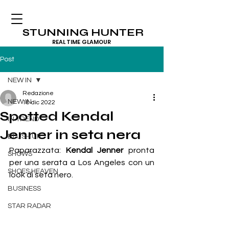
STUNNING HUNTER
REAL TIME GLAMOUR
Post
NEW IN
Redazione
NEW IN
18 dic 2022
Spotted Kendal
IN TREND
Jenner in seta nera
BLUSH UP
Paparazzata: 
Kendal Jenner 
pronta 
SHOWS
per una serata a Los Angeles con un 
SHOES HEAVEN
look di seta nero.
BUSINESS
STAR RADAR