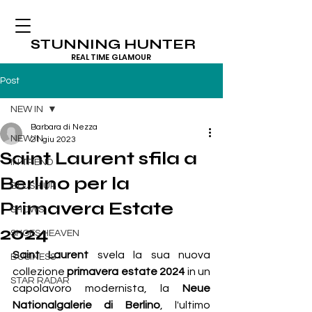
STUNNING HUNTER
REAL TIME GLAMOUR
Post
NEW IN
Barbara di Nezza
NEW IN
21 giu 2023
Saint Laurent sfila a
IN TREND
Berlino per la
BLUSH UP
Primavera Estate
SHOWS
2024
SHOES HEAVEN
Saint Laurent
 svela la sua nuova 
BUSINESS
collezione 
primavera estate 2024
 in un 
STAR RADAR
capolavoro modernista, la 
Neue 
Nationalgalerie di Berlino
, l'ultimo 