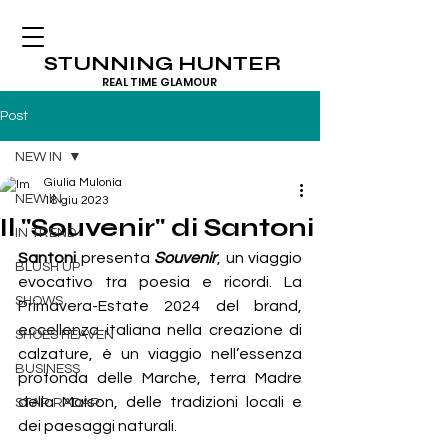
STUNNING HUNTER
REAL TIME GLAMOUR
Post
NEW IN
Giulia Mulonia
NEW IN
18 giu 2023
Il "Souvenir" di Santoni
IN TREND
Santoni
 presenta 
Souvenir
, un viaggio 
BLUSH UP
evocativo tra poesia e ricordi. La 
SHOWS
Primavera-Estate 2024 del brand, 
eccellenza italiana nella creazione di 
SHOES HEAVEN
calzature, è un viaggio nell’essenza 
BUSINESS
profonda delle Marche, terra Madre 
della Maison, delle tradizioni locali e 
STAR RADAR
dei paesaggi naturali.