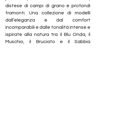
distese di campi di grano e profondi 
tramonti. Una collezione di modelli 
dall’eleganza e dal comfort 
incomparabili e dalle tonalità intense e 
ispirate alla natura tra il Blu Onda, il 
Muschio, il Bruciato e il Sabbia 
affiancate dall’immancabile A
rancio 
Santoni.