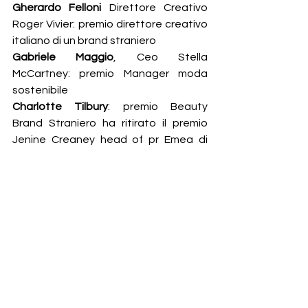
Gherardo Felloni
 Direttore Creativo 
Roger Vivier: premio direttore creativo 
italiano di un brand straniero
Gabriele Maggio
, Ceo Stella 
McCartney: premio Manager moda 
sostenibile
Charlotte Tilbury
: premio Beauty 
Brand Straniero ha ritirato il premio 
Jenine Creaney head of pr Emea di 
Charlotte Thilbury
DIGITAL CREATOR AWARDS E PREMI 
BARBARA VITTI
Assegnato attraverso votazione della 
community del CHI E’ CHI i premi: Digital 
Creator Awards a 
Valentina Ferragni 
mentre i 
PREMI BARBARA VITTI
  per il 
miglior ufficio stampa sono assegnati 
per la moda a 
Gabriele Giorgini 