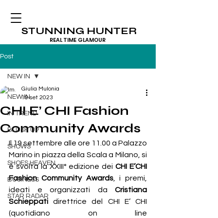
STUNNING HUNTER
REAL TIME GLAMOUR
Post
NEW IN
Giulia Mulonia
NEW IN
19 set 2023
CHI E’ CHI Fashion
IN TREND
Community Awards
BLUSH UP
Il 19 settembre alle ore 11.00 a Palazzo 
SHOWS
Marino in piazza della Scala a Milano, si 
SHOES HEAVEN
è svolta la XXIII° edizione dei 
CHI E’CHI 
Fashion Community Awards
, i premi, 
BUSINESS
ideati e organizzati da 
Cristiana 
STAR RADAR
Schieppati
 direttrice del CHI E’ CHI 
(quotidiano on line 