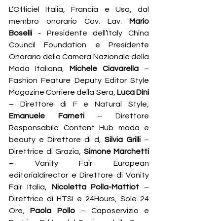
L’Officiel Italia, Francia e Usa, dal 
membro onorario Cav. Lav. 
Mario 
Boselli
 - Presidente dell’Italy China 
Council Foundation e Presidente 
Onorario della Camera Nazionale della 
Moda Italiana, 
Michele Ciavarella 
– 
Fashion Feature Deputy Editor Style 
Magazine Corriere della Sera, 
Luca Dini
– Direttore di F e Natural Style, 
Emanuele Farneti
 – Direttore 
Responsabile Content Hub moda e 
beauty e Direttore di d, 
Silvia Grilli
 – 
Direttrice di Grazia, 
Simone Marchetti
– Vanity Fair European 
editorialdirector e Direttore di Vanity 
Fair Italia, 
Nicoletta Polla-Mattiot
 – 
Direttrice di HTSI e 24Hours, Sole 24 
Ore, 
Paola Pollo
 – Caposervizio e 