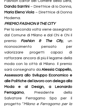
Fashion Editor del Corriere della Sera, 
Danda Santini
 – Direttrice di Io Donna, 
Maria Elena Viola
 – Direttrice di Donna 
Moderna. 
PREMIO FASHION & THE CITY 
Per la seconda volta viene assegnato 
dal Comune di Milano e dal Chi è Chi il 
premio 
Fashion & The City,
 un 
riconoscimento pensato per 
valorizzare progetti capaci di 
rafforzare ancora di più il legame della 
moda con la città di Milano. Il premio 
sarà consegnato
da 
Alessia Cappello, 
Assessora allo Sviluppo Economico e 
alle Politiche del lavoro con delega alla 
Moda e al Design, a Leonardo 
Ferragamo
, Presidente della 
Salvatore Ferragamo Spa per il 
progetto “
Milano e Ferragamo per la 