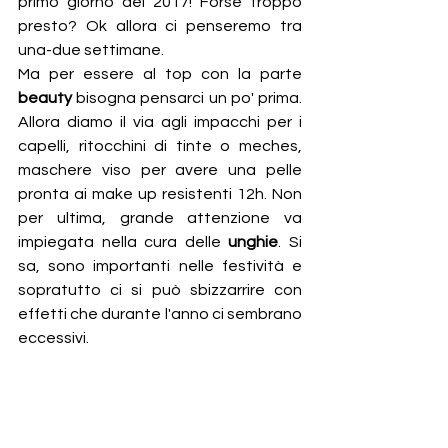
primo giorno del 2017! Forse troppo 
presto? Ok allora ci penseremo tra 
una-due settimane. 
Ma per essere al top con la parte 
beauty
 bisogna pensarci un po' prima. 
Allora diamo il via agli impacchi per i 
capelli, ritocchini di tinte o meches, 
maschere viso per avere una pelle 
pronta ai make up resistenti 12h. Non 
per ultima, grande attenzione va 
impiegata nella cura delle 
unghie
. Si 
sa, sono importanti nelle festività e 
sopratutto ci si può sbizzarrire con 
effetti che durante l'anno ci sembrano 
eccessivi.