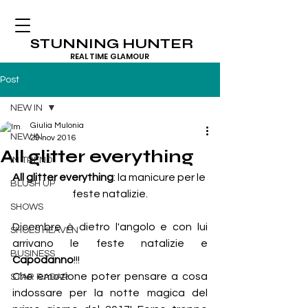
STUNNING HUNTER
REAL TIME GLAMOUR
Post
NEW IN
Giulia Mulonia
NEW IN
29 nov 2016
All glitter everything
IN TREND
All glitter everything
: la manicure per le 
BLUSH UP
feste natalizie.
SHOWS
Dicembre è dietro l'angolo e con lui 
SHOES HEAVEN
arrivano le feste natalizie e 
BUSINESS
Capodanno
!!!
Che emozione poter pensare a cosa 
STAR RADAR
indossare per la notte magica del 