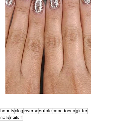
beauty
blog
inverno
natale
capodanno
glitter
nails
nailart
BLUSH UP