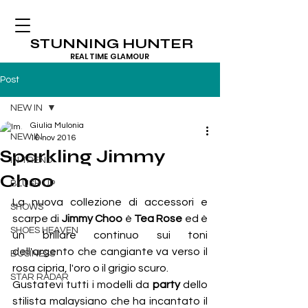
STUNNING HUNTER
REAL TIME GLAMOUR
Post
NEW IN
Giulia Mulonia
NEW IN
16 nov 2016
Sparkling Jimmy
IN TREND
Choo
BLUSH UP
La nuova collezione di accessori e 
SHOWS
scarpe di 
Jimmy Choo
 è
 Tea Rose
 ed è 
SHOES HEAVEN
un brillare continuo sui toni 
dell'argento che cangiante va verso il 
BUSINESS
rosa cipria, l'oro o il grigio scuro.
STAR RADAR
Gustatevi tutti i modelli da 
party
 dello 
stilista malaysiano che ha incantato il 