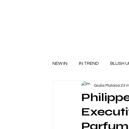
NEW IN
IN TREND
BLUSH U
Giulia Mulonia
23 
Philippe
Executi
Parfum