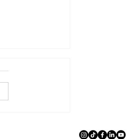
usso sta selezionando
nti migliori oppure
 consumando più
idamente la propria
e futura?