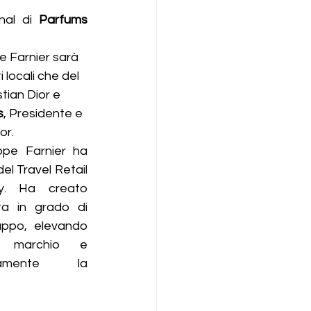
nal di 
Parfums 
pe Farnier
 sarà 
 locali che del 
stian Dior e 
s
, Presidente e 
r. 
ippe Farnier ha 
l Travel Retail 
y. Ha creato 
ta in grado di 
uppo, elevando 
i marchio e 
samente la 