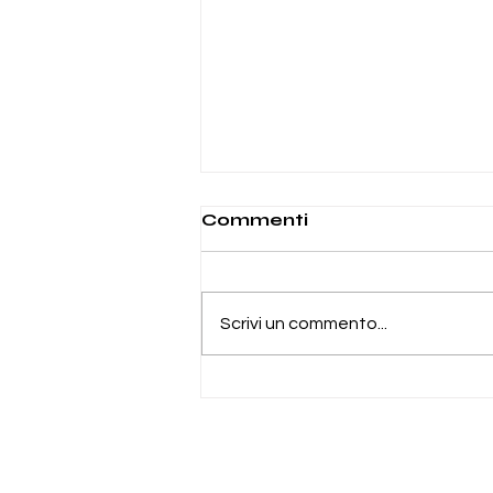
Commenti
Scrivi un commento...
Tod's Apre un Pop-Up
Corner da Harrods